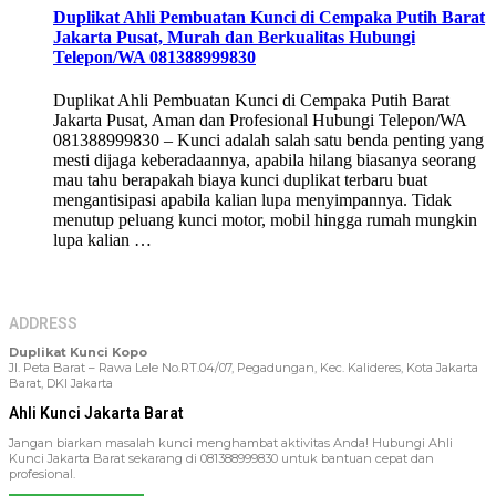
Duplikat Ahli Pembuatan Kunci di Cempaka Putih Barat
Jakarta Pusat, Murah dan Berkualitas Hubungi
Telepon/WA 081388999830
Duplikat Ahli Pembuatan Kunci di Cempaka Putih Barat
Jakarta Pusat, Aman dan Profesional Hubungi Telepon/WA
081388999830 – Kunci adalah salah satu benda penting yang
mesti dijaga keberadaannya, apabila hilang biasanya seorang
mau tahu berapakah biaya kunci duplikat terbaru buat
mengantisipasi apabila kalian lupa menyimpannya. Tidak
menutup peluang kunci motor, mobil hingga rumah mungkin
lupa kalian …
ADDRESS
Duplikat Kunci Kopo
Jl. Peta Barat – Rawa Lele No.RT.04/07, Pegadungan, Kec. Kalideres, Kota Jakarta
Barat, DKI Jakarta
Ahli Kunci Jakarta Barat
Jangan biarkan masalah kunci menghambat aktivitas Anda! Hubungi Ahli
Kunci Jakarta Barat sekarang di 081388999830 untuk bantuan cepat dan
profesional.