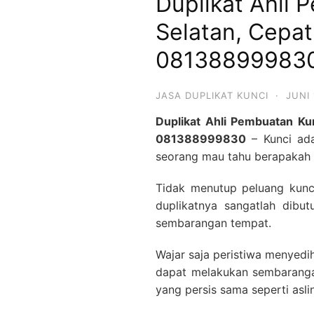
Duplikat Ahli 
Selatan, Cepa
08138899983
JASA DUPLIKAT KUNCI
·
JUNI 
Duplikat Ahli Pembuatan Ku
081388999830
– Kunci ada
seorang mau tahu berapakah b
Tidak menutup peluang kunci
duplikatnya sangatlah dibut
sembarangan tempat.
Wajar saja peristiwa menyedih
dapat melakukan sembarangan 
yang persis sama seperti asli