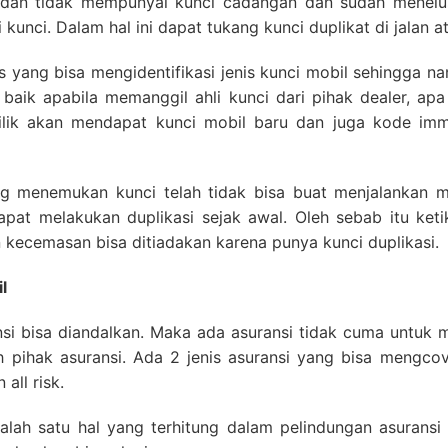
g dan tidak mempunyai kunci cadangan dan sudah menelus
unci. Dalam hal ini dapat tukang kunci duplikat di jalan at
us yang bisa mengidentifikasi jenis kunci mobil sehingga n
h baik apabila memanggil ahli kunci dari pihak dealer, apa
milik akan mendapat kunci mobil baru dan juga kode imm
g menemukan kunci telah tidak bisa buat menjalankan mo
at melakukan duplikasi sejak awal. Oleh sebab itu ketik
 kecemasan bisa ditiadakan karena punya kunci duplikasi.
l
nsi bisa diandalkan. Maka ada asuransi tidak cuma untuk
eh pihak asuransi. Ada 2 jenis asuransi yang bisa mengco
 all risk.
salah satu hal yang terhitung dalam pelindungan asurans