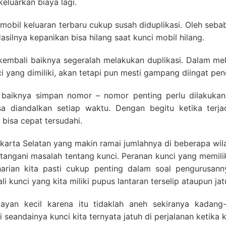
keluarkan biaya lagi.
mobil keluaran terbaru cukup susah diduplikasi. Oleh sebab
asilnya kepanikan bisa hilang saat kunci mobil hilang.
 kembali baiknya segeralah melakukan duplikasi. Dalam m
i yang dimiliki, akan tetapi pun mesti gampang diingat pe
, baiknya simpan nomor – nomor penting perlu dilakukan
a diandalkan setiap waktu. Dengan begitu ketika terja
bisa cepat tersudahi.
karta Selatan yang makin ramai jumlahnya di beberapa wila
angani masalah tentang kunci. Peranan kunci yang memilik
 harian kita pasti cukup penting dalam soal pengurusan
ali kunci yang kita miliki pupus lantaran terselip ataupun jat
yan kecil karena itu tidaklah aneh sekiranya kadang-
eandainya kunci kita ternyata jatuh di perjalanan ketika k