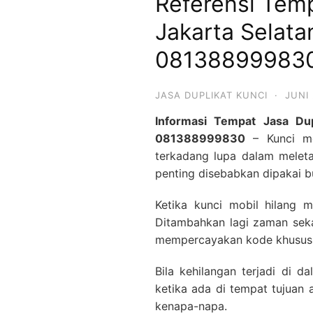
Referensi Temp
Jakarta Selat
08138899983
JASA DUPLIKAT KUNCI
·
JUNI 
Informasi Tempat Jasa Dup
081388999830
– Kunci mob
terkadang lupa dalam meleta
penting disebabkan dipakai b
Ketika kunci mobil hilang 
Ditambahkan lagi zaman sek
mempercayakan kode khusus
Bila kehilangan terjadi di 
ketika ada di tempat tujuan 
kenapa-napa.