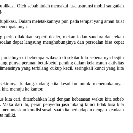
plikasi. Oleh sebab itulah memakai jasa asuransi mobil sangatlah
g.
 duplikasi. Dalam meletakkannya pun pada tempat yang aman buat
 penempatannya.
g perlu dilakukan seperti dealer, mekanik dan saudara dan rekan
ersoalan dapat langsung menghubunginya dan persoalan bisa cepat
jumlahnya di beberapa wilayah di sekitar kita sebenarnya begitu
ang punya peranan betul-betul penting dalam kelancaran aktivitas
imensinya yang terbilang cukup kecil, seringkali kunci yang kita
sekiranya kadang-kadang kita kesulitan untuk menemukannya.
a kita menuju ke kantor.
s kita cari, ditambahkan lagi dengan kebatasan waktu kita sebab
Maka dari itu, peran penyedia jasa tukang kunci tidak bisa kita
k menuntaskan kondisi susah saat kita berhadapan dengan keadaan
a miliki.