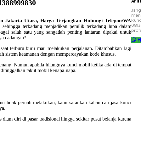
Ahli
1388999830
Jang
meng
Kunc
gan Jakarta Utara, Harga Terjangkau Hubungi Telepon/WA
0813
 sehingga terkadang menjadikan pemilik terkadang lupa dalam
prof
gai salah satu yang sangatlah penting lantaran dipakai untuk
nya cadangan?
H
saat terburu-buru mau melakukan perjalanan. Ditambahkan lagi
lah sistem keamanan dengan mempercayakan kode khusus.
tenang. Namun apabila hilangnya kunci mobil ketika ada di tempat
 ditinggalkan takut mobil kenapa-napa.
mu tidak pernah melakukan, kami sarankan kalian cari jasa kunci
ya.
am diri di pasar tradisional hingga sekitar pusat belanja karena