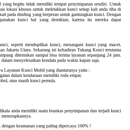
l yang begitu tidak memiliki tempat penyimpanan sendiri. Untuk
 lokasi khusus untuk meletakkan kunci setiap kali anda tiba di
ait pada dinding yang berperan untuk gantungkan kunci. Dengan
gunakan kunci hal yang demikian, karena itu mereka dapat
nci, seperti menduplikat kunci, menangani kunci yang macet,
gan Jakarta Utara. Sekarang ini kehadiran Tukang Kunci terutama
gampang ditemukan sampai bisa terima layanan sepanjang 24 jam.
 dalam menyelesaikan kendala pada waktu kapan saja.
a Layanan Kunci Mobil yang diantaranya yaitu :
galan dalam kendaraan memiliki roda empat.
mbol, atau masih kunci pemula.
dikala anda memiliki suatu brankas penyimpanan dan terjadi kunci
ak menerapkannya.
 dengan keamanan yang paling dipercaya 100% !