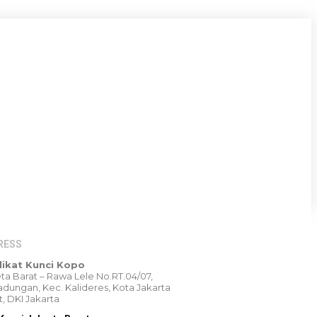
RESS
likat Kunci Kopo
Peta Barat – Rawa Lele No.RT.04/07,
dungan, Kec. Kalideres, Kota Jakarta
t, DKI Jakarta