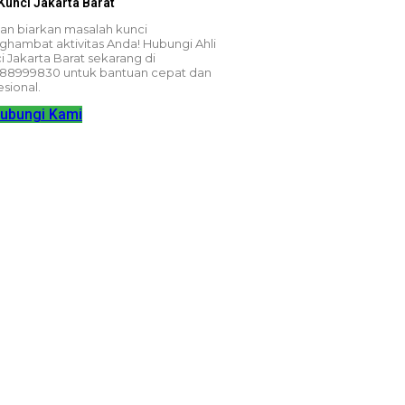
 Kunci Jakarta Barat
an biarkan masalah kunci
hambat aktivitas Anda! Hubungi Ahli
i Jakarta Barat sekarang di
88999830 untuk bantuan cepat dan
esional.
ubungi Kami