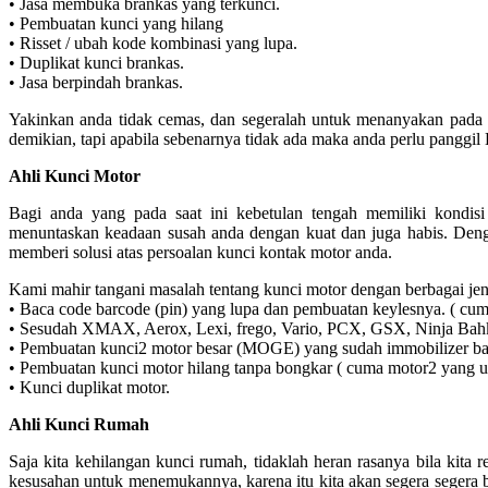
• Jasa membuka brankas yang terkunci.
• Pembuatan kunci yang hilang
• Risset / ubah kode kombinasi yang lupa.
• Duplikat kunci brankas.
• Jasa berpindah brankas.
Yakinkan anda tidak cemas, dan segeralah untuk menanyakan pada o
demikian, tapi apabila sebenarnya tidak ada maka anda perlu panggil 
Ahli Kunci Motor
Bagi anda yang pada saat ini kebetulan tengah memiliki kondi
menuntaskan keadaan susah anda dengan kuat dan juga habis. Den
memberi solusi atas persoalan kunci kontak motor anda.
Kami mahir tangani masalah tentang kunci motor dengan berbagai je
• Baca code barcode (pin) yang lupa dan pembuatan keylesnya. ( cu
• Sesudah XMAX, Aerox, Lexi, frego, Vario, PCX, GSX, Ninja Bah
• Pembuatan kunci2 motor besar (MOGE) yang sudah immobilizer ba
• Pembuatan kunci motor hilang tanpa bongkar ( cuma motor2 yang
• Kunci duplikat motor.
Ahli Kunci Rumah
Saja kita kehilangan kunci rumah, tidaklah heran rasanya bila kita 
kesusahan untuk menemukannya, karena itu kita akan segera segera be