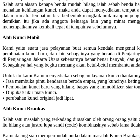
Salah satu alasan kenapa benda mudah hilang ialah sebab benda ha
menahan kehilangan kunci, maka anda dapat menyediakan tempat atau
dalam rumah. Tempat ini bisa berbentuk mangkuk unik maupun pengk
demikian itu jika ada anggota keluarga lain yang minat meng
menempatkannya kembali tepat di tempatnya sebelumnya.
Ahli Kunci Mobil
Kami yaitu suatu jasa pelayanan buat semua kendala mengenai ku
pembuatan kunci baru, dan lain sebagainya yang berada di Penjarin
di Penjaringan Jakarta Utara sebenarnya benar-benar banyak, dan 
Sebagainya hal yang begitu memang akan betul-betul membantu anda
Untuk itu kami Kami menyediakan sebagian layanan kunci diantarany
• Jasa membuka pintu kendaraan beroda empat, yang kuncinya keting
• Pembuatan kunci baru yang hilang, bagus yang immobilizer, star to
• Duplikat/ ukir mata kunci.
• perubahan kunci original jadi lipat.
Ahli Kunci Brankas
Salah satu masalah yang terkadang dirasakan oleh orang-orang yaitu 
itu hilang atau justru lupa sandi (code) kombinasinya sebab lama tid
Kami datang siap mempermudah anda dalam masalah Kunci Brankas,