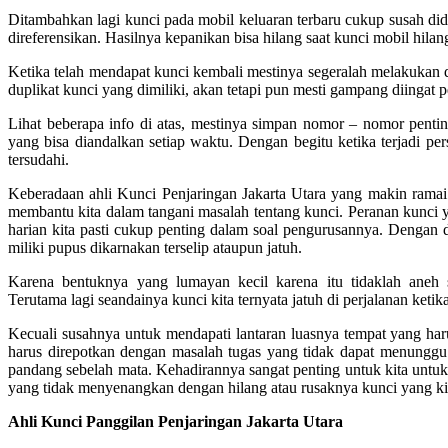
Ditambahkan lagi kunci pada mobil keluaran terbaru cukup susah didu
direferensikan. Hasilnya kepanikan bisa hilang saat kunci mobil hilan
Ketika telah mendapat kunci kembali mestinya segeralah melakukan
duplikat kunci yang dimiliki, akan tetapi pun mesti gampang diingat
Lihat beberapa info di atas, mestinya simpan nomor – nomor pentin
yang bisa diandalkan setiap waktu. Dengan begitu ketika terjadi p
tersudahi.
Keberadaan ahli Kunci Penjaringan Jakarta Utara yang makin ramai 
membantu kita dalam tangani masalah tentang kunci. Peranan kunci y
harian kita pasti cukup penting dalam soal pengurusannya. Dengan d
miliki pupus dikarnakan terselip ataupun jatuh.
Karena bentuknya yang lumayan kecil karena itu tidaklah aneh 
Terutama lagi seandainya kunci kita ternyata jatuh di perjalanan ketik
Kecuali susahnya untuk mendapati lantaran luasnya tempat yang haru
harus direpotkan dengan masalah tugas yang tidak dapat menunggu. 
pandang sebelah mata. Kehadirannya sangat penting untuk kita untu
yang tidak menyenangkan dengan hilang atau rusaknya kunci yang kit
Ahli Kunci Panggilan Penjaringan Jakarta Utara