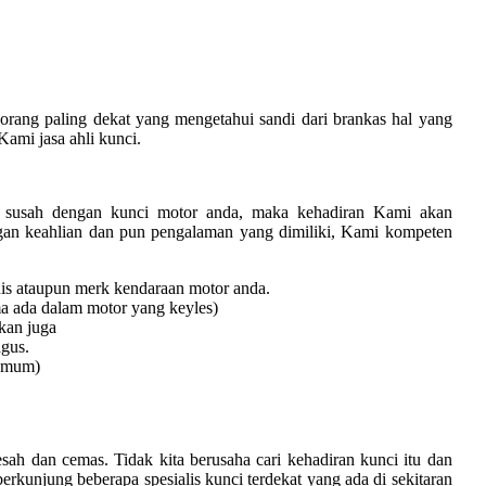
rang paling dekat yang mengetahui sandi dari brankas hal yang
Kami jasa ahli kunci.
si susah dengan kunci motor anda, maka kehadiran Kami akan
gan keahlian dan pun pengalaman yang dimiliki, Kami kompeten
nis ataupun merk kendaraan motor anda.
ma ada dalam motor yang keyles)
kan juga
gus.
 umum)
resah dan cemas. Tidak kita berusaha cari kehadiran kunci itu dan
rkunjung beberapa spesialis kunci terdekat yang ada di sekitaran