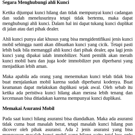
Segara Menghubungi ahli Kunci
Ketika dijumpai kunci hilang dan tidak mempunyai kunci cadangan
dan sudah menelusurinya tetapi tidak bertemu, maka dapat
menghubungi ahli kunci. Dalam hal ini dapat tukang kunci duplikat
di jalan atau dari pihak dealer.
Ahli kunci punya alat khusus yang bisa mengidentifikasi jenis kunci
mobil sehingga nanti akan dibuatkan kunci yang cicik. Tetapi pasti
lebih baik bila memanggil ahli kunci dari pihak dealer, apa lagi jenis
kunci yang dipakai ialah immobilizer. Nanti pemilik akan meraih
kunci mobil baru dan juga kode immobilizer pun diperbarui yang
menjadikan lebih aman.
Maka apabila ada orang yang menemukan kunci telah tidak bisa
buat menjalankan mobil karena sudah diperbarui kodenya. Buat
keamanan dapat melakukan duplikasi sejak awal. Oleh sebab itu
ketika ada peristiwa kunci hilang akan merasa lebih tenang dan
kecemasan bisa ditiadakan karena mempunyai kunci duplikasi.
Memakai Asuransi Mobil
Pada saat kunci hilang asuransi bisa diandalkan. Maka ada asuransi
tidak cuma buat masalah berat, tetapi masalah kunci hilang pun
dicover oleh pihak asuransi. Ada 2 jenis asuransi yang bisa
mengcover masalah kunci mobil yang hilang yaitu total loss only