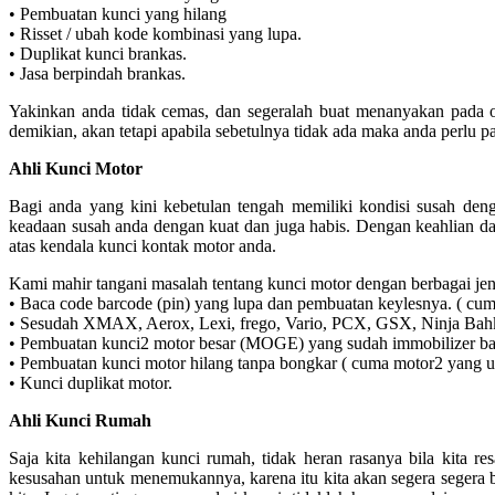
• Pembuatan kunci yang hilang
• Risset / ubah kode kombinasi yang lupa.
• Duplikat kunci brankas.
• Jasa berpindah brankas.
Yakinkan anda tidak cemas, dan segeralah buat menanyakan pada o
demikian, akan tetapi apabila sebetulnya tidak ada maka anda perlu pa
Ahli Kunci Motor
Bagi anda yang kini kebetulan tengah memiliki kondisi susah de
keadaan susah anda dengan kuat dan juga habis. Dengan keahlian d
atas kendala kunci kontak motor anda.
Kami mahir tangani masalah tentang kunci motor dengan berbagai je
• Baca code barcode (pin) yang lupa dan pembuatan keylesnya. ( cum
• Sesudah XMAX, Aerox, Lexi, frego, Vario, PCX, GSX, Ninja Bah
• Pembuatan kunci2 motor besar (MOGE) yang sudah immobilizer ba
• Pembuatan kunci motor hilang tanpa bongkar ( cuma motor2 yang
• Kunci duplikat motor.
Ahli Kunci Rumah
Saja kita kehilangan kunci rumah, tidak heran rasanya bila kita re
kesusahan untuk menemukannya, karena itu kita akan segera segera be