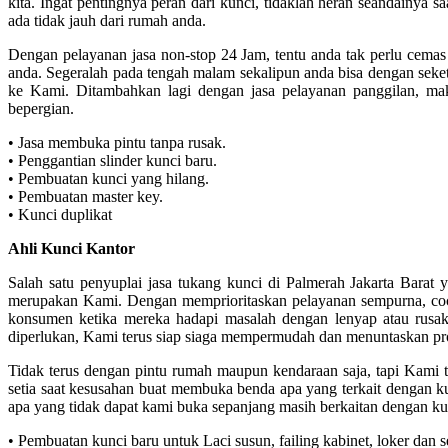
kita. Ingat pentingnya peran dari kunci, tidaklah heran seandainya sa
ada tidak jauh dari rumah anda.
Dengan pelayanan jasa non-stop 24 Jam, tentu anda tak perlu cemas
anda. Segeralah pada tengah malam sekalipun anda bisa dengan seketi
ke Kami. Ditambahkan lagi dengan jasa pelayanan panggilan, mak
bepergian.
• Jasa membuka pintu tanpa rusak.
• Penggantian slinder kunci baru.
• Pembuatan kunci yang hilang.
• Pembuatan master key.
• Kunci duplikat
Ahli Kunci Kantor
Salah satu penyuplai jasa tukang kunci di Palmerah Jakarta Barat 
merupakan Kami. Dengan memprioritaskan pelayanan sempurna, coco
konsumen ketika mereka hadapi masalah dengan lenyap atau rusak
diperlukan, Kami terus siap siaga mempermudah dan menuntaskan p
Tidak terus dengan pintu rumah maupun kendaraan saja, tapi Kami t
setia saat kesusahan buat membuka benda apa yang terkait dengan k
apa yang tidak dapat kami buka sepanjang masih berkaitan dengan ku
• Pembuatan kunci baru untuk Laci susun, failing kabinet, loker dan 