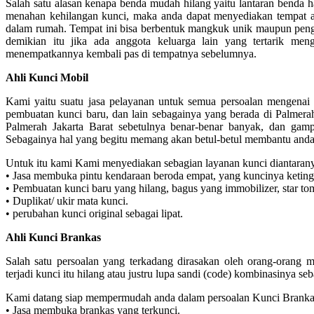
Salah satu alasan kenapa benda mudah hilang yaitu lantaran benda h
menahan kehilangan kunci, maka anda dapat menyediakan tempat ata
dalam rumah. Tempat ini bisa berbentuk mangkuk unik maupun peng
demikian itu jika ada anggota keluarga lain yang tertarik me
menempatkannya kembali pas di tempatnya sebelumnya.
Ahli Kunci Mobil
Kami yaitu suatu jasa pelayanan untuk semua persoalan mengenai 
pembuatan kunci baru, dan lain sebagainya yang berada di Palmerah
Palmerah Jakarta Barat sebetulnya benar-benar banyak, dan gam
Sebagainya hal yang begitu memang akan betul-betul membantu anda
Untuk itu kami Kami menyediakan sebagian layanan kunci diantarany
• Jasa membuka pintu kendaraan beroda empat, yang kuncinya keting
• Pembuatan kunci baru yang hilang, bagus yang immobilizer, star to
• Duplikat/ ukir mata kunci.
• perubahan kunci original sebagai lipat.
Ahli Kunci Brankas
Salah satu persoalan yang terkadang dirasakan oleh orang-orang 
terjadi kunci itu hilang atau justru lupa sandi (code) kombinasinya s
Kami datang siap mempermudah anda dalam persoalan Kunci Branka
• Jasa membuka brankas yang terkunci.