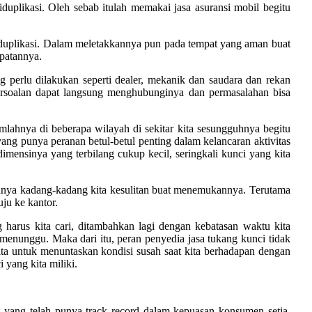
duplikasi. Oleh sebab itulah memakai jasa asuransi mobil begitu
 duplikasi. Dalam meletakkannya pun pada tempat yang aman buat
mpatannya.
g perlu dilakukan seperti dealer, mekanik dan saudara dan rekan
persoalan dapat langsung menghubunginya dan permasalahan bisa
lahnya di beberapa wilayah di sekitar kita sesungguhnya begitu
ang punya peranan betul-betul penting dalam kelancaran aktivitas
imensinya yang terbilang cukup kecil, seringkali kunci yang kita
ranya kadang-kadang kita kesulitan buat menemukannya. Terutama
uju ke kantor.
harus kita cari, ditambahkan lagi dengan kebatasan waktu kita
menunggu. Maka dari itu, peran penyedia jasa tukang kunci tidak
ita untuk menuntaskan kondisi susah saat kita berhadapan dengan
yang kita miliki.
t yang telah punya track record dalam kepuasan konsumen setia.