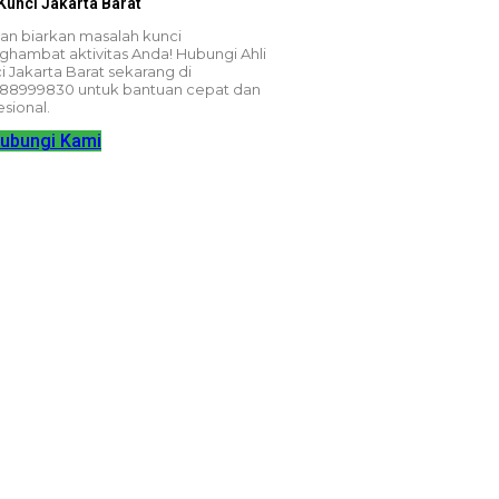
 Kunci Jakarta Barat
an biarkan masalah kunci
hambat aktivitas Anda! Hubungi Ahli
i Jakarta Barat sekarang di
88999830 untuk bantuan cepat dan
esional.
ubungi Kami