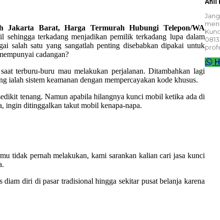
Ahli
Jang
meng
rah Jakarta Barat, Harga Termurah Hubungi Telepon/WA
Kunc
l sehingga terkadang menjadikan pemilik terkadang lupa dalam
0813
ai salah satu yang sangatlah penting disebabkan dipakai untuk
prof
k mempunyai cadangan?
H
saat terburu-buru mau melakukan perjalanan. Ditambahkan lagi
ng ialah sistem keamanan dengan mempercayakan kode khusus.
edikit tenang. Namun apabila hilangnya kunci mobil ketika ada di
, ingin ditinggalkan takut mobil kenapa-napa.
amu tidak pernah melakukan, kami sarankan kalian cari jasa kunci
a.
am diri di pasar tradisional hingga sekitar pusat belanja karena