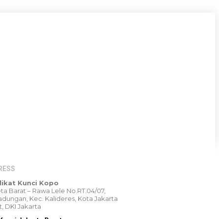
RESS
likat Kunci Kopo
Peta Barat – Rawa Lele No.RT.04/07,
dungan, Kec. Kalideres, Kota Jakarta
t, DKI Jakarta