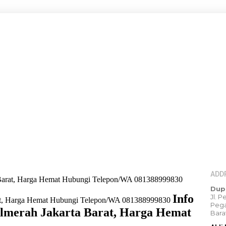
ADD
ta Barat, Harga Hemat Hubungi Telepon/WA 081388999830
Dup
Info
Jl. 
Pega
almerah Jakarta Barat, Harga Hemat
Bara