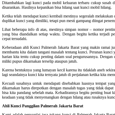
Ditambahkan lagi kunci pada mobil keluaran terbaru cukup susah di
disarankan. Hasilnya kepanikan bisa hilang saat kunci mobil hilang.
Ketika telah mendapat kunci kembali mestinya segeralah melakukan
duplikat kunci yang dimiliki, tetapi pun mesti gampang diingat pene
Lihat beberapa info di atas, mestinya simpan nomor – nomor pentin
yang bisa diandalkan setiap waktu. Dengan begitu ketika terjadi 
cepat tersudahi.
Keberadaan ahli Kunci Palmerah Jakarta Barat yang makin ramai jum
membantu kita dalam tangani masalah tentang kunci. Peranan kunci y
harian kita tentu cukup penting dalam soal pengurusannya. Dengan d
miliki pupus dikarnakan terselip ataupun jatuh.
Karena bentuknya yang lumayan kecil karena itu tidaklah aneh seki
lagi seandainya kunci kita ternyata jatuh di perjalanan ketika kita men
Kecuali susahnya untuk mendapati disebabkan luasnya tempat yang 
dikarnakan harus direpotkan dengan masalah tugas yang tidak dapat 
bisa kita pandang sebelah mata. Kehadirannya begitu penting buat k
keadaan yang tidak menyenangkan dengan hilang atau rusaknya kunci 
Ahli Kunci Panggilan Palmerah Jakarta Barat
Kami adalah penyuplai jasa tukang kunci di Palmerah Jakarta Bara