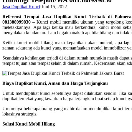
Hubungi Telepon/WA 081388999830
Jasa Duplikat Kunci
·
Juni 15, 2022
Referensi Tempat Jasa Duplikat Kunci Terbaik di Palme
081388999830
– Kunci mobil memiliki ukuran yang tergolong keci
meletakkannya. Apa lagi ketika mau berkendara, kunci mobil sebag
menyalakan kendaraan. Lalu bagaimanakah apabila hilang dan tida
Ketika kunci mobil hilang maka kepanikan akan muncul, apa lagi 
zaman sekarang ada kunci yang memanfaatkan model immobilizer ya
Seandainya kehilangan terjadi di dalam rumah mungkin masih dapat s
tempat tujuan atau tempat selain di dalam rumah. Kecemasan akan ada
Biaya Duplikat Kunci, Aman dan Harga Terjangkau
Untuk menduplikat kunci sebetulnya dapat dilakukan sendiri. Jika k
duplikat terdekat yang tawarkan harga terjangkau buat setiap kunciny
Umumnya beberapa orang yang mahir dalam menduplikat kunci terus di
lokasinya strategis.
Solusi Kunci Mobil Hilang