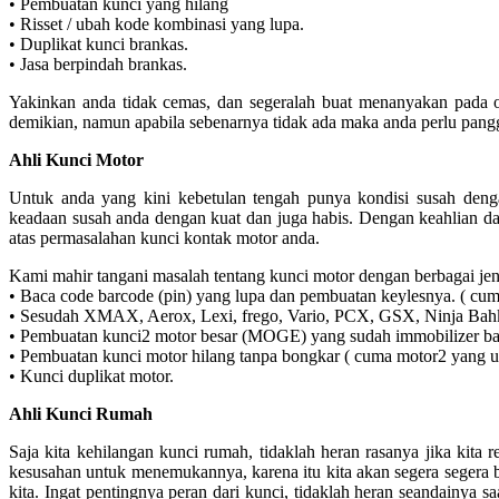
• Pembuatan kunci yang hilang
• Risset / ubah kode kombinasi yang lupa.
• Duplikat kunci brankas.
• Jasa berpindah brankas.
Yakinkan anda tidak cemas, dan segeralah buat menanyakan pada o
demikian, namun apabila sebenarnya tidak ada maka anda perlu panggi
Ahli Kunci Motor
Untuk anda yang kini kebetulan tengah punya kondisi susah den
keadaan susah anda dengan kuat dan juga habis. Dengan keahlian d
atas permasalahan kunci kontak motor anda.
Kami mahir tangani masalah tentang kunci motor dengan berbagai je
• Baca code barcode (pin) yang lupa dan pembuatan keylesnya. ( cum
• Sesudah XMAX, Aerox, Lexi, frego, Vario, PCX, GSX, Ninja Bah
• Pembuatan kunci2 motor besar (MOGE) yang sudah immobilizer ba
• Pembuatan kunci motor hilang tanpa bongkar ( cuma motor2 yang
• Kunci duplikat motor.
Ahli Kunci Rumah
Saja kita kehilangan kunci rumah, tidaklah heran rasanya jika kita 
kesusahan untuk menemukannya, karena itu kita akan segera segera be
kita. Ingat pentingnya peran dari kunci, tidaklah heran seandainya sa