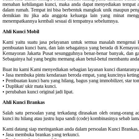
menahan kehilangan kunci, maka anda dapat menyediakan tempat ata
dalam rumah. Tempat ini bisa berbentuk mangkuk unik maupun peng
demikian itu jika ada anggota keluarga lain yang minat meng
menempatkannya kembali sesuai di tempatnya sebelumnya.
Ahli Kunci Mobil
Kami yaitu suatu jasa pelayanan untuk semua masalah mengenai k
pembuatan kunci baru, dan lain sebagainya yang berada di Kemayoran
Kemayoran Jakarta Pusat sesungguhnya benar-benar banyak, dan ga
Sebagainya hal yang begitu memang akan betul-betul membantu anda
Buat itu kami Kami menyediakan sebagian layanan kunci diantaranya
• Jasa membuka pintu kendaraan beroda empat, yang kuncinya keting
• Pembuatan kunci baru yang hilang, bagus yang immobilizer, star to
• Duplikat/ ukir mata kunci.
• perubahan kunci original jadi lipat.
Ahli Kunci Brankas
Salah satu persoalan yang terkadang dirasakan oleh orang-orang a
kunci itu hilang atau justru lupa sandi (code) kombinasinya sebab la
Kami datang siap meringankan anda dalam persoalan Kunci Brankas
• Jasa membuka brankas yang terkunci.