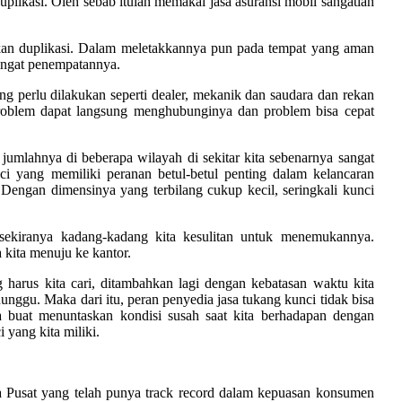
plikasi. Oleh sebab itulah memakai jasa asuransi mobil sangatlah
kan duplikasi. Dalam meletakkannya pun pada tempat yang aman
iingat penempatannya.
ng perlu dilakukan seperti dealer, mekanik dan saudara dan rekan
 problem dapat langsung menghubunginya dan problem bisa cepat
umlahnya di beberapa wilayah di sekitar kita sebenarnya sangat
i yang memiliki peranan betul-betul penting dalam kelancaran
. Dengan dimensinya yang terbilang cukup kecil, seringkali kunci
sekiranya kadang-kadang kita kesulitan untuk menemukannya.
a kita menuju ke kantor.
harus kita cari, ditambahkan lagi dengan kebatasan waktu kita
unggu. Maka dari itu, peran penyedia jasa tukang kunci tidak bisa
a buat menuntaskan kondisi susah saat kita berhadapan dengan
yang kita miliki.
 Pusat yang telah punya track record dalam kepuasan konsumen