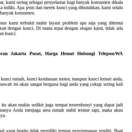
at, kami sering sebagai penyelamat bagi banyak konsumen dikala
 miliki. Apa jenis dan merek kunci yang dibutuhkan, kami selalu
n banyak konsumen.
mun kami terbukti mahir layani problem apa saja yang ditemui
ait dengan kunci. Di mana tepat dengan slogan kami, tidak ada
an kunci.
oran Jakarta Pusat, Harga Hemat Hubungi Telepon/WA
u kunci rumah, kunci kendaraan motor, maupun kunci lemari anda,
 bawah ini akan sangat berguna bagi anda yang cukup sering kali
itu akan makin sedikit juga tempat tersembunyi yang dapat jadi
iranya Anda menjaga area rumah stabil teratur rapi, maka akan
ya.
hal yang begitu tidak memiliki tempat penyimpanan sendiri. Buat