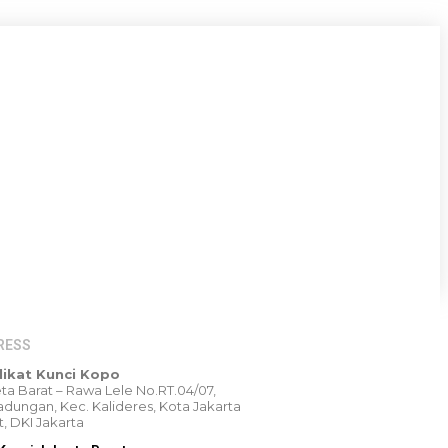
RESS
likat Kunci Kopo
Peta Barat – Rawa Lele No.RT.04/07,
dungan, Kec. Kalideres, Kota Jakarta
t, DKI Jakarta