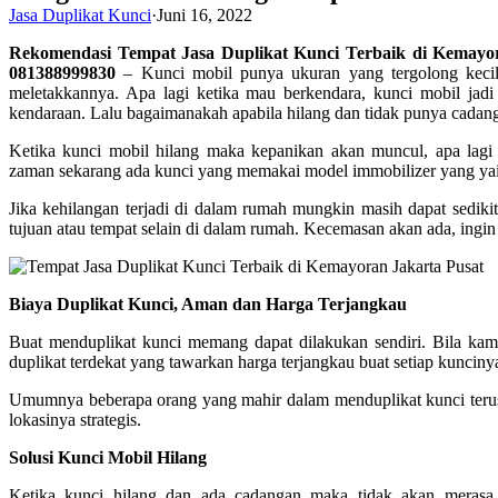
Jasa Duplikat Kunci
·
Juni 16, 2022
Rekomendasi Tempat Jasa Duplikat Kunci Terbaik di Kemayo
081388999830
– Kunci mobil punya ukuran yang tergolong kecil
meletakkannya. Apa lagi ketika mau berkendara, kunci mobil jadi
kendaraan. Lalu bagaimanakah apabila hilang dan tidak punya cadan
Ketika kunci mobil hilang maka kepanikan akan muncul, apa lagi 
zaman sekarang ada kunci yang memakai model immobilizer yang ya
Jika kehilangan terjadi di dalam rumah mungkin masih dapat sediki
tujuan atau tempat selain di dalam rumah. Kecemasan akan ada, ingin
Biaya Duplikat Kunci, Aman dan Harga Terjangkau
Buat menduplikat kunci memang dapat dilakukan sendiri. Bila kamu
duplikat terdekat yang tawarkan harga terjangkau buat setiap kunciny
Umumnya beberapa orang yang mahir dalam menduplikat kunci terus di
lokasinya strategis.
Solusi Kunci Mobil Hilang
Ketika kunci hilang dan ada cadangan maka tidak akan merasa 