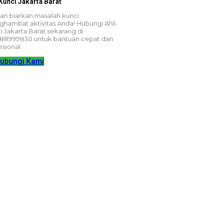
 Kunci Jakarta Barat
an biarkan masalah kunci
hambat aktivitas Anda! Hubungi Ahli
i Jakarta Barat sekarang di
88999830 untuk bantuan cepat dan
esional.
ubungi Kami