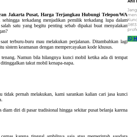
Ahli
Jang
ran Jakarta Pusat, Harga Terjangkau Hubungi Telepon/WA
meng
Kunc
 sehingga terkadang menjadikan pemilik terkadang lupa dalam
0813
 salah satu yang begitu penting sebab dipakai buat menyalakan
prof
gan?
H
saat terburu-buru mau melakukan perjalanan. Ditambahkan lagi
itu sistem keamanan dengan mempercayakan kode khusus.
t tenang. Namun bila hilangnya kunci mobil ketika ada di tempat
 ditinggalkan takut mobil kenapa-napa.
 tidak pernah melakukan, kami sarankan kalian cari jasa kunci
a.
am diri di pasar tradisional hingga sekitar pusat belanja karena
cemas karena tinggal ambilnya saja atau memerintah saudara