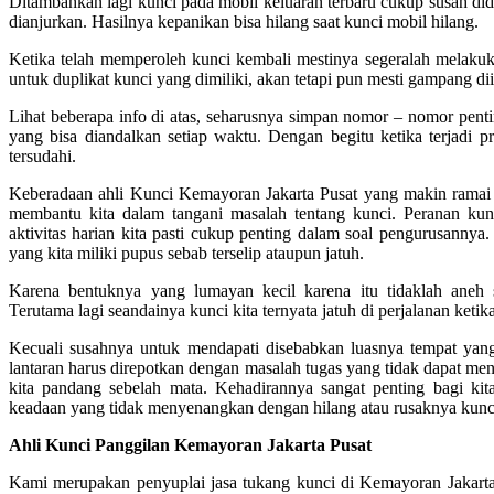
Ditambahkan lagi kunci pada mobil keluaran terbaru cukup susah didu
dianjurkan. Hasilnya kepanikan bisa hilang saat kunci mobil hilang.
Ketika telah memperoleh kunci kembali mestinya segeralah melaku
untuk duplikat kunci yang dimiliki, akan tetapi pun mesti gampang d
Lihat beberapa info di atas, seharusnya simpan nomor – nomor penti
yang bisa diandalkan setiap waktu. Dengan begitu ketika terjadi
tersudahi.
Keberadaan ahli Kunci Kemayoran Jakarta Pusat yang makin ramai j
membantu kita dalam tangani masalah tentang kunci. Peranan kunc
aktivitas harian kita pasti cukup penting dalam soal pengurusannya
yang kita miliki pupus sebab terselip ataupun jatuh.
Karena bentuknya yang lumayan kecil karena itu tidaklah aneh 
Terutama lagi seandainya kunci kita ternyata jatuh di perjalanan ketik
Kecuali susahnya untuk mendapati disebabkan luasnya tempat yang 
lantaran harus direpotkan dengan masalah tugas yang tidak dapat men
kita pandang sebelah mata. Kehadirannya sangat penting bagi kit
keadaan yang tidak menyenangkan dengan hilang atau rusaknya kunci 
Ahli Kunci Panggilan Kemayoran Jakarta Pusat
Kami merupakan penyuplai jasa tukang kunci di Kemayoran Jakarta