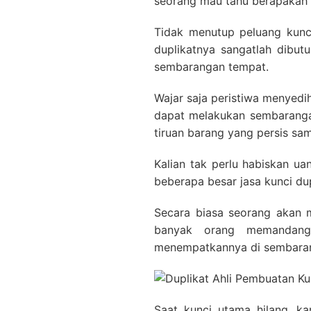
seorang mau tahu berapakah b
Tidak menutup peluang kunci
duplikatnya sangatlah dibutu
sembarangan tempat.
Wajar saja peristiwa menyedih
dapat melakukan sembarangan
tiruan barang yang persis sam
Kalian tak perlu habiskan u
beberapa besar jasa kunci du
Secara biasa seorang akan m
banyak orang memandang
menempatkannya di sembara
Saat kunci utama hilang, k