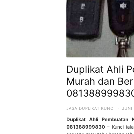
Duplikat Ahli 
Murah dan Ber
08138899983
JASA DUPLIKAT KUNCI
·
JUNI 
Duplikat Ahli Pembuatan 
081388999830
– Kunci ial