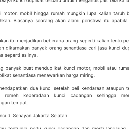
iaya kunci duplikat terbaru untuk mengantisipasi bila kal
 motor, mobil hingga rumah mungkin lupa kalian taruh 
hkan. Biasanya seorang akan alami peristiwa itu apabila
kan itu menjadikan beberapa orang seperti kalian tentu perl
 dikarnakan banyak orang senantiasa cari jasa kunci dup
a seperti aslinya.
ang banyak buat menduplikat kunci motor, mobil atau rum
plikat senantiasa menawarkan harga miring.
endapatkan dua kunci setelah beli kendaraan ataupun tem
 remeh keberadaan kunci cadangan sehingga mere
ngan tempat.
amu tentunya perlu kunci cadangan dan mesti langsung