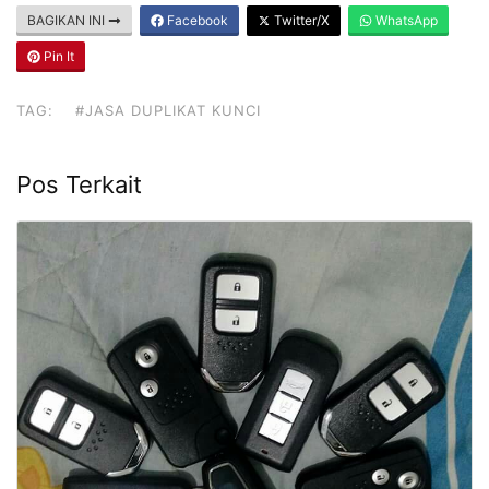
BAGIKAN INI
Facebook
Twitter/X
WhatsApp
Pin It
TAG:
#JASA DUPLIKAT KUNCI
Pos Terkait