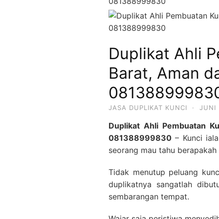
081388999830
Duplikat Ahli 
Barat, Aman d
08138899983
JASA DUPLIKAT KUNCI
·
JUNI 
Duplikat Ahli Pembuatan K
081388999830
– Kunci ial
seorang mau tahu berapakah b
Tidak menutup peluang kunci
duplikatnya sangatlah dibut
sembarangan tempat.
Wajar saja peristiwa menyedih