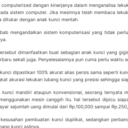
 computerized dengan kinerjanya dalam menganalisa lekuk
epada sistem computer. Jika mesinnya telah membaca lekuk
ga ditukar dengan anak kunci mentah.
sebab mengandalkan sistem komputerisasi yang tidak per
ya.
 tersebut dimanfaatkan buat sebagian anak kunci yang gigin
rbaru sekali juga. Penyelesaiannya pun cuma perlu waktu se
 kunci dipastikan 100% akurat alias persis sama seperti kunc
kat akurasi lekukan lubang kunci yang presisi sehingga s
 kunci mandiri ataupun konvensional, seorang ternyata 
 menggunakan mesin canggih itu. hal tersebut dipicu sia
yar sejumlah uang dimulai dari Rp.100,000 sampai Rp.250
t kesusahan pembuatan kunci duplikat, sedangkan perba
ang kunci aslinya.