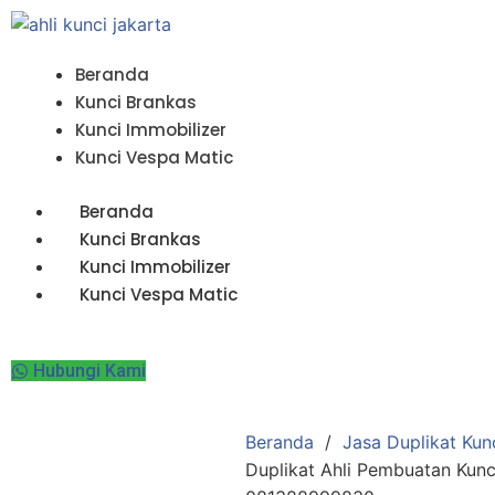
L
a
n
Beranda
g
Kunci Brankas
s
Kunci Immobilizer
u
Kunci Vespa Matic
n
g
Beranda
k
Kunci Brankas
e
Kunci Immobilizer
k
Kunci Vespa Matic
o
n
Hubungi Kami
t
e
n
Beranda
Jasa Duplikat Kun
Duplikat Ahli Pembuatan Kunc