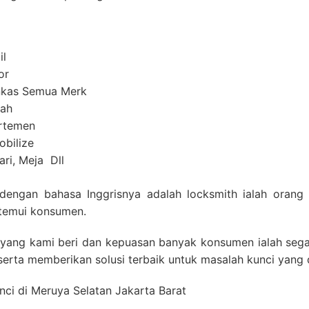
il
or
ankas Semua Merk
mah
artemen
obilize
ri, Meja Dll
 dengan bahasa Inggrisnya adalah locksmith ialah oran
temui konsumen.
ang kami beri dan kepuasan banyak konsumen ialah segal
serta memberikan solusi terbaik untuk masalah kunci yang 