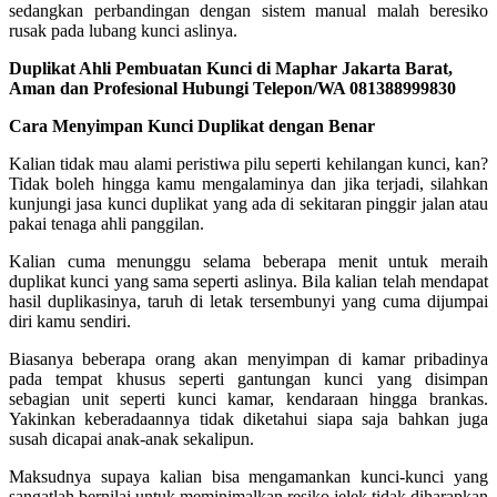
sedangkan perbandingan dengan sistem manual malah beresiko
rusak pada lubang kunci aslinya.
Duplikat Ahli Pembuatan Kunci di Maphar Jakarta Barat,
Aman dan Profesional Hubungi Telepon/WA 081388999830
Cara Menyimpan Kunci Duplikat dengan Benar
Kalian tidak mau alami peristiwa pilu seperti kehilangan kunci, kan?
Tidak boleh hingga kamu mengalaminya dan jika terjadi, silahkan
kunjungi jasa kunci duplikat yang ada di sekitaran pinggir jalan atau
pakai tenaga ahli panggilan.
Kalian cuma menunggu selama beberapa menit untuk meraih
duplikat kunci yang sama seperti aslinya. Bila kalian telah mendapat
hasil duplikasinya, taruh di letak tersembunyi yang cuma dijumpai
diri kamu sendiri.
Biasanya beberapa orang akan menyimpan di kamar pribadinya
pada tempat khusus seperti gantungan kunci yang disimpan
sebagian unit seperti kunci kamar, kendaraan hingga brankas.
Yakinkan keberadaannya tidak diketahui siapa saja bahkan juga
susah dicapai anak-anak sekalipun.
Maksudnya supaya kalian bisa mengamankan kunci-kunci yang
sangatlah bernilai untuk meminimalkan resiko jelek tidak diharapkan