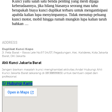
Kunci yaitu salah satu benda penting yang mesti dijaga
keberadaannya, jika hilang biasanya seorang mau tahu
berapakah biaya kunci duplikat terbaru untuk mengantisipasi
apabila kalian lupa menyimpannya. Tidak menutup peluang
kunci motor, mobil hingga rumah mungkin lupa kalian taruh
bahkan …
ADDRESS
Duplikat Kunci Kopo
Jl. Peta Barat – Rawa Lele No.RT.04/07, Pegadungan, Kec. Kalideres, Kota Jakarta
Barat, DKI Jakarta
Ahli Kunci Jakarta Barat
Jangan biarkan masalah kunci menghambat aktivitas Anda! Hubungi Ahli
Kunci Jakarta Barat sekarang di 081388999830 untuk bantuan cepat dan
profesional.
Hubungi Kami