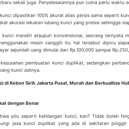
rbaru sekali juga. Penyelesaiannya pun cuma perlu waktu se
 kunci dipastikan 100% akurat alias persis sama seperti kunc
kat akurasi lekukan lubang kunci yang presisi sehingga s
 kunci mandiri ataupun konvensional, seorang ternyata 
menggunakan mesin canggih itu. hal tersebut dipicu sia
yar sejumlah uang dimulai dari Rp.100,000 sampai Rp.250
t kesusahan pembuatan kunci duplikat, sedangkan perba
ang kunci aslinya.
ci di Kebon Sirih Jakarta Pusat, Murah dan Berkualitas 
kat dengan Benar
stiwa pilu seperti kehilangan kunci, kan? Tidak boleh 
njungi jasa kunci duplikat yang ada di sekitaran pinggir