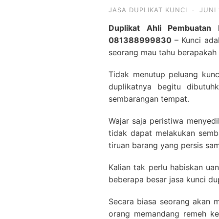
JASA DUPLIKAT KUNCI
·
JUNI 
Duplikat Ahli Pembuatan
081388999830
– Kunci adal
seorang mau tahu berapakah b
Tidak menutup peluang kunci
duplikatnya begitu dibutuh
sembarangan tempat.
Wajar saja peristiwa menyedi
tidak dapat melakukan semba
tiruan barang yang persis sam
Kalian tak perlu habiskan u
beberapa besar jasa kunci du
Secara biasa seorang akan m
orang memandang remeh keb