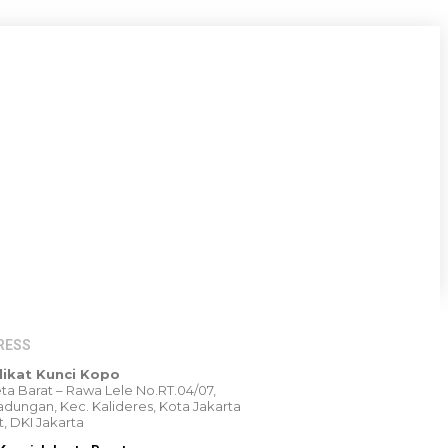
RESS
likat Kunci Kopo
Peta Barat – Rawa Lele No.RT.04/07,
dungan, Kec. Kalideres, Kota Jakarta
t, DKI Jakarta