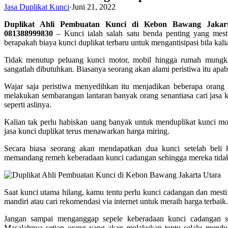
Jasa Duplikat Kunci
·
Juni 21, 2022
Duplikat Ahli Pembuatan Kunci di Kebon Bawang Jakar
081388999830
– Kunci ialah salah satu benda penting yang mesti
berapakah biaya kunci duplikat terbaru untuk mengantisipasi bila ka
Tidak menutup peluang kunci motor, mobil hingga rumah mungkin
sangatlah dibutuhkan. Biasanya seorang akan alami peristiwa itu apab
Wajar saja peristiwa menyedihkan itu menjadikan beberapa orang se
melakukan sembarangan lantaran banyak orang senantiasa cari jasa k
seperti aslinya.
Kalian tak perlu habiskan uang banyak untuk menduplikat kunci mo
jasa kunci duplikat terus menawarkan harga miring.
Secara biasa seorang akan mendapatkan dua kunci setelah beli k
memandang remeh keberadaan kunci cadangan sehingga mereka tidak
Saat kunci utama hilang, kamu tentu perlu kunci cadangan dan mest
mandiri atau cari rekomendasi via internet untuk meraih harga terbaik.
Jangan sampai menganggap sepele keberadaan kunci cadangan se
Masalahnya setiap orang yang akan melakukan tentu selalu mendu