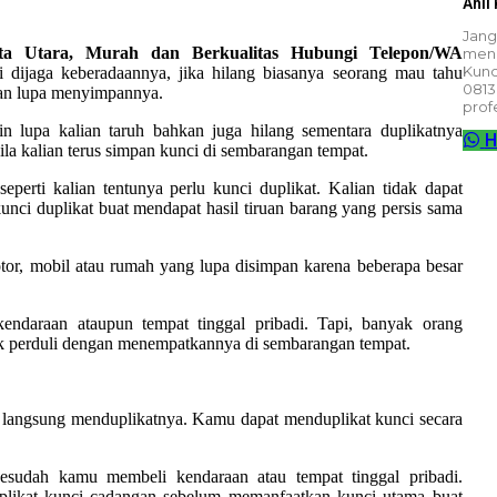
Ahli
Jang
ta Utara, Murah dan Berkualitas Hubungi Telepon/WA
meng
Kunc
 dijaga keberadaannya, jika hilang biasanya seorang mau tahu
0813
lian lupa menyimpannya.
prof
 lupa kalian taruh bahkan juga hilang sementara duplikatnya
H
ila kalian terus simpan kunci di sembarangan tempat.
perti kalian tentunya perlu kunci duplikat. Kalian tidak dapat
unci duplikat buat mendapat hasil tiruan barang yang persis sama
tor, mobil atau rumah yang lupa disimpan karena beberapa besar
endaraan ataupun tempat tinggal pribadi. Tapi, banyak orang
 perduli dengan menempatkannya di sembarangan tempat.
i langsung menduplikatnya. Kamu dapat menduplikat kunci secara
sudah kamu membeli kendaraan atau tempat tinggal pribadi.
plikat kunci cadangan sebelum memanfaatkan kunci utama buat