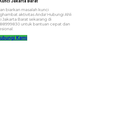
 Kunci Jakarta Barat
an biarkan masalah kunci
hambat aktivitas Anda! Hubungi Ahli
i Jakarta Barat sekarang di
88999830 untuk bantuan cepat dan
esional.
ubungi Kami