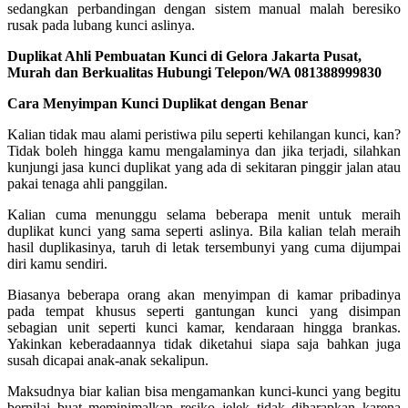
sedangkan perbandingan dengan sistem manual malah beresiko
rusak pada lubang kunci aslinya.
Duplikat Ahli Pembuatan Kunci di Gelora Jakarta Pusat,
Murah dan Berkualitas Hubungi Telepon/WA 081388999830
Cara Menyimpan Kunci Duplikat dengan Benar
Kalian tidak mau alami peristiwa pilu seperti kehilangan kunci, kan?
Tidak boleh hingga kamu mengalaminya dan jika terjadi, silahkan
kunjungi jasa kunci duplikat yang ada di sekitaran pinggir jalan atau
pakai tenaga ahli panggilan.
Kalian cuma menunggu selama beberapa menit untuk meraih
duplikat kunci yang sama seperti aslinya. Bila kalian telah meraih
hasil duplikasinya, taruh di letak tersembunyi yang cuma dijumpai
diri kamu sendiri.
Biasanya beberapa orang akan menyimpan di kamar pribadinya
pada tempat khusus seperti gantungan kunci yang disimpan
sebagian unit seperti kunci kamar, kendaraan hingga brankas.
Yakinkan keberadaannya tidak diketahui siapa saja bahkan juga
susah dicapai anak-anak sekalipun.
Maksudnya biar kalian bisa mengamankan kunci-kunci yang begitu
bernilai buat meminimalkan resiko jelek tidak diharapkan karena